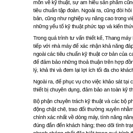
môn về kỹ thuật, sự am hiểu sản phẩm cũn
tiêu chuẩn tập đoàn. Ngoài ra, cũng đòi hỏ
bản, cũng như nghiệp vụ nâng cao trong việ
những yếu tố kỹ thuật phức tạp và kiến thứ
Trong quá trình tư vấn thiết kế, Thang máy
tiếp với nhà máy để xác nhận khả năng đá
ngoài các tiêu chuẩn kỹ thuật cơ bản của c
để đảm bảo những thoả thuận trên hợp đồn
lý, khả thi và đem lại lợi ích tối đa cho khá
Ngoài ra, để phục vụ cho việc khảo sát tại 
thiết bị chuyên dụng, đảm bảo an toàn kỹ th
Bộ phận chuyên trách kỹ thuật và các bộ p
động chặt chẽ, trao đổi thường xuyên nhằm
chính xác nhất về dòng máy, tính năng nâng
đúng đắn đến khách hàng; theo dõi tình trạ