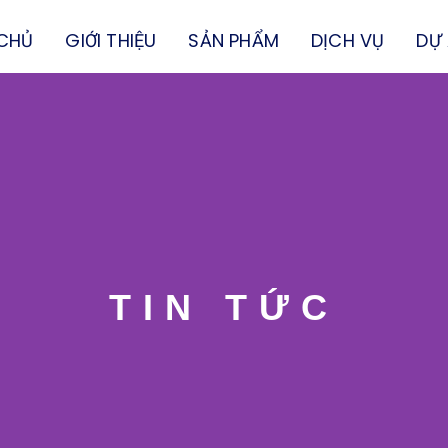
CHỦ
GIỚI THIỆU
SẢN PHẨM
DỊCH VỤ
DỰ
TIN TỨC