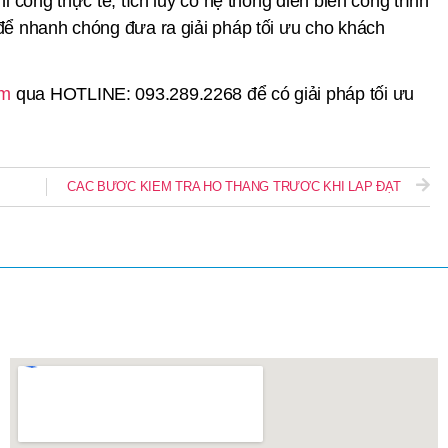
i công thực tế; tích luỹ có hệ thống diễn biến công trình
 để nhanh chóng đưa ra giải pháp tối ưu cho khách
am
qua HOTLINE: 093.289.2268 để có giải pháp tối ưu
CÁC BƯỚC KIỂM TRA HỐ THANG TRƯỚC KHI LẮP ĐẶT