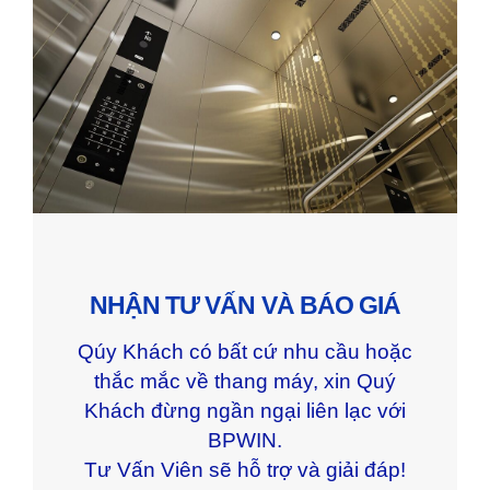
NHẬN TƯ VẤN VÀ BÁO GIÁ
Qúy Khách có bất cứ nhu cầu hoặc
thắc mắc về thang máy, xin Quý
Khách đừng ngần ngại liên lạc với
BPWIN.
Tư Vấn Viên sẽ hỗ trợ và giải đáp!