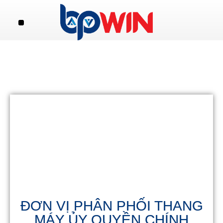
TRANG CHỦ
GIỚI THIỆU
SẢN PHẨM
DỊCH VỤ
TIN TỨC
LIÊN HỆ
ĐƠN VỊ PHÂN PHỐI THANG
MÁY ỦY QUYỀN CHÍNH