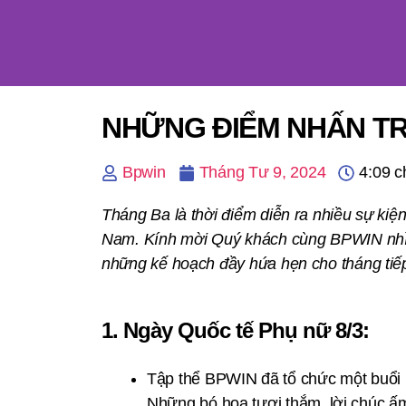
NHỮNG ĐIỂM NHẤN T
Bpwin
Tháng Tư 9, 2024
4:09 c
Tháng Ba là thời điểm diễn ra nhiều sự ki
Nam. Kính mời Quý khách cùng BPWIN nhìn 
những kế hoạch đầy hứa hẹn cho tháng tiếp
1. Ngày Quốc tế Phụ nữ 8/3:
Tập thể BPWIN đã tổ chức một buổi lễ
Những bó hoa tươi thắm, lời chúc ấ