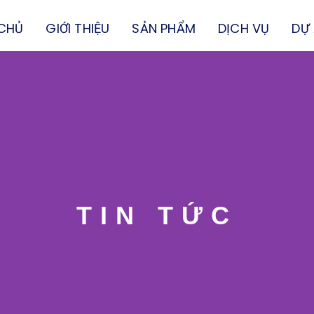
CHỦ
GIỚI THIỆU
SẢN PHẨM
DỊCH VỤ
DỰ
TIN TỨC