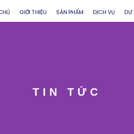
CHỦ
GIỚI THIỆU
SẢN PHẨM
DỊCH VỤ
DỰ
TIN TỨC