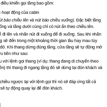
 điều khiển gọi tầng bao gồm:
ều hoạt động của cabin
út báo chiều lên và nút báo chiều xuống)
. Đặc biệt tầng
uống và tầng dưới cùng chỉ có nút ấn theo chiều lên.
ể đi lên và nhấn nút đi xuống để đi xuống. Sau khi nhấn
ng sẽ đến trong một khoảng thời gian lâu hay mau tùy
lúc đó. Khi thang dừng đúng tầng, cửa tầng sẽ tự động mở
ưu tiên như sau:
với lệnh gọi thang (ví dụ: thang đang di chuyển theo
i lên) thì thang đi ngang tầng đó sẽ dừng lại đón khách và
iều ngược lại với lệnh gọi thì nó sẽ đáp ứng tất cả
 sẽ tự động quay lại để đón khách.