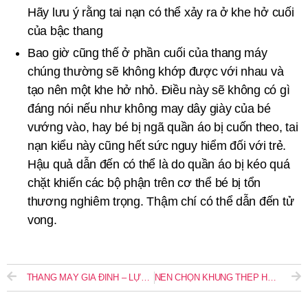
Hãy lưu ý rằng tai nạn có thể xảy ra ở khe hở cuối
của bậc thang
Bao giờ cũng thế ở phần cuối của thang máy
chúng thường sẽ không khớp được với nhau và
tạo nên một khe hở nhỏ. Điều này sẽ không có gì
đáng nói nếu như không may dây giày của bé
vướng vào, hay bé bị ngã quần áo bị cuốn theo, tai
nạn kiểu này cũng hết sức nguy hiểm đối với trẻ.
Hậu quả dẫn đến có thể là do quần áo bị kéo quá
chặt khiến các bộ phận trên cơ thể bé bị tổn
thương nghiêm trọng. Thậm chí có thể dẫn đến tử
vong.
THANG MÁY GIA ĐÌNH – LỰA CHỌN CHO NGÔI NHÀ HIỆN ĐẠI
NÊN CHỌN KHUNG THÉP HAY CỘT BÊ TÔNG CHO KHUNG THANG MÁY